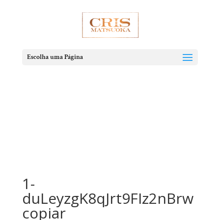
Escolha uma Página
1-
duLeyzgK8qJrt9FIz2nBrw
copiar