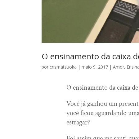
O ensinamento da caixa 
por
crismatsuoka
|
maio 9, 2017
|
Amor
,
Ensin
O ensinamento da caixa d
Você já ganhou um presente 
você ficou aguardando uma 
estragar?
Foi assim que me senti qua