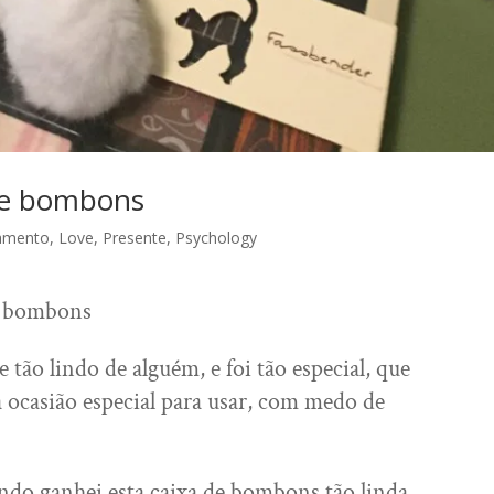
de bombons
amento
,
Love
,
Presente
,
Psychology
e bombons
tão lindo de alguém, e foi tão especial, que
ocasião especial para usar, com medo de
ndo ganhei esta caixa de bombons tão linda,